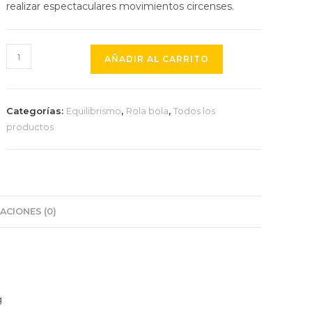
realizar espectaculares movimientos circenses.
la
Kit
AÑADIR AL CARRITO
Rola
Bola
Tabla
Categorías:
Equilibrismo
,
Rola bola
,
Todos los
+
productos
web
Tubo
cantidad
ACIONES (0)
g