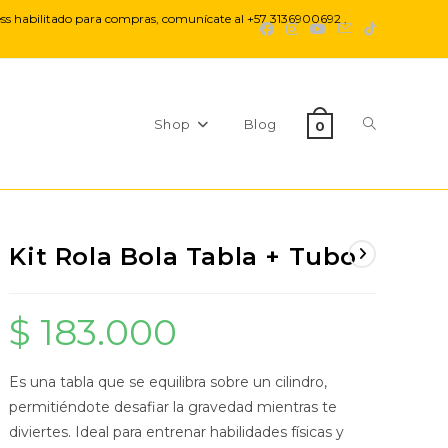
ess habilitado para compras, comunícate al +57 3136900692 ,
Alternar
Shop
Blog
0
Kit Rola Bola Tabla + Tubo
búsqueda
$
183.000
Es una tabla que se equilibra sobre un cilindro,
de
permitiéndote desafiar la gravedad mientras te
diviertes. Ideal para entrenar habilidades físicas y