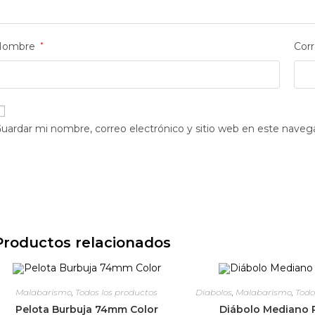
Nombre
*
Corr
uardar mi nombre, correo electrónico y sitio web en este naveg
Productos relacionados
Malabarismo
,
Todos los productos
Diabolos
,
Malabarismo
,
Todo
Pelota Burbuja 74mm Color
Diábolo Mediano P