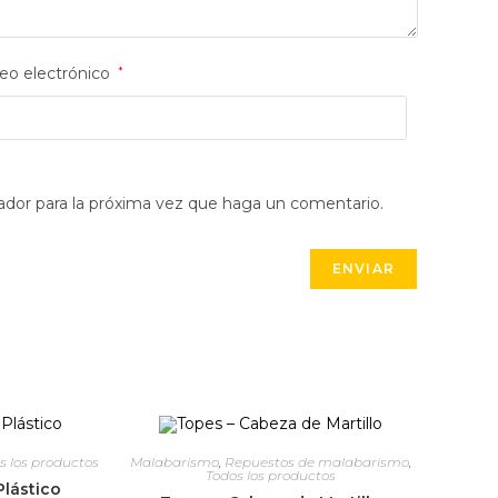
eo electrónico
*
ador para la próxima vez que haga un comentario.
s los productos
Malabarismo
,
Repuestos de malabarismo
,
Todos los productos
lástico