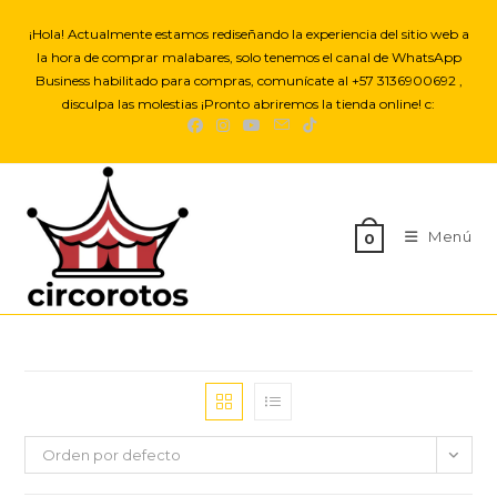
Saltar
¡Hola! Actualmente estamos rediseñando la experiencia del sitio web a
al
la hora de comprar malabares, solo tenemos el canal de WhatsApp
contenido
Business habilitado para compras, comunícate al +57 3136900692 ,
disculpa las molestias ¡Pronto abriremos la tienda online! c:
Menú
0
Orden por defecto