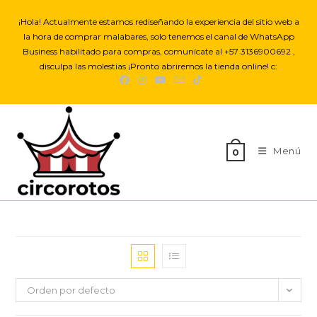
Saltar
¡Hola! Actualmente estamos rediseñando la experiencia del sitio web a
al
la hora de comprar malabares, solo tenemos el canal de WhatsApp
contenido
Business habilitado para compras, comunícate al +57 3136900692 ,
disculpa las molestias ¡Pronto abriremos la tienda online! c:
Menú
0
Orden por defecto